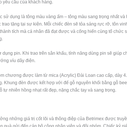
o yêu cầu của khách hàng.
c sử dụng là tông màu vàng ấm – tông màu sang trọng nhất và
 trao tặng tại sự kiện. Mỗi chiếc đèn sẽ tỏa sáng rực rỡ, tôn vi
 thành tích mà cá nhân đã đạt được và cống hiến cùng tổ chức 
g.
dụng pin. Khi trao trên sân khấu, tính năng dùng pin sẽ giúp 
ớng víu dây điện.
m chương được làm từ mica (Acrylic) Đài Loan cao cấp, dày 4
g. Khung đèn được kết hợp với đế gỗ nguyên khối bằng gỗ bee
 tự nhiên hồng nhạt rất đẹp, nặng chắc tay và sang trọng.
ưởng những giá trị cốt lõi và thông điệp của Betrimex được truyền
ón quà gửi đến cán bộ công nhân viên và đội nhóm. Chiếc kỷ 