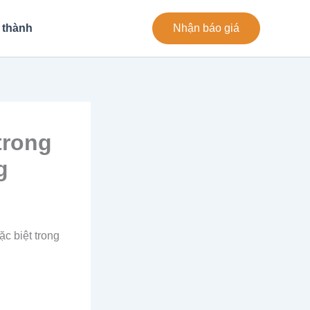
 thành
Nhận báo giá
 trong
g
c biệt trong