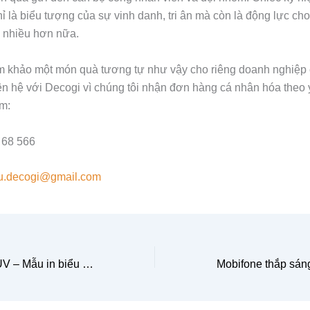
ỉ là biểu tượng của sự vinh danh, tri ân mà còn là động lực cho
n nhiều hơn nữa.
m khảo một món quà tương tự như vậy cho riêng doanh nghiệp 
ên hệ với Decogi vì chúng tôi nhận đơn hàng cá nhân hóa theo 
m:
 68 566
u.decogi@gmail.com
Đèn led decor in UV – Mẫu in biểu tượng