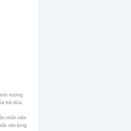
thịnh vượng
a trái dừa.
 tên nhân viên
 sắc sảo từng