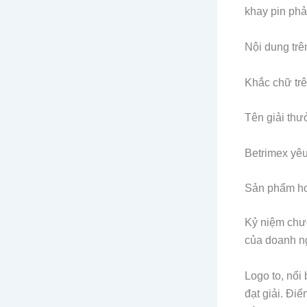
khay pin phả
Nội dung tr
Khắc chữ trê
Tên giải thư
Betrimex yêu
Sản phẩm ho
Kỷ niệm chươ
của doanh ng
Logo to, nổi 
đạt giải. Đi