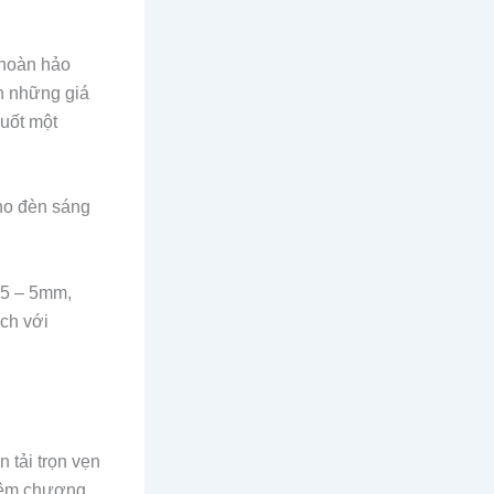
 hoàn hảo
nh những giá
suốt một
cho đèn sáng
.5 – 5mm,
ch với
 tải trọn vẹn
niệm chương