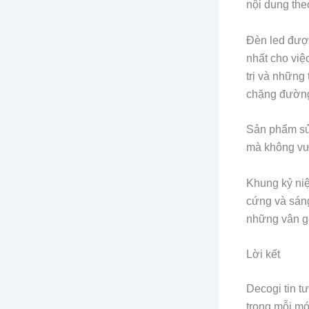
nội dung the
Đèn led đượ
nhất cho việc
trị và những
chặng đườn
Sản phẩm sử 
mà không vư
Khung kỷ niệ
cứng và sán
những vân gỗ
Lời kết
Decogi tin t
trong mỗi m