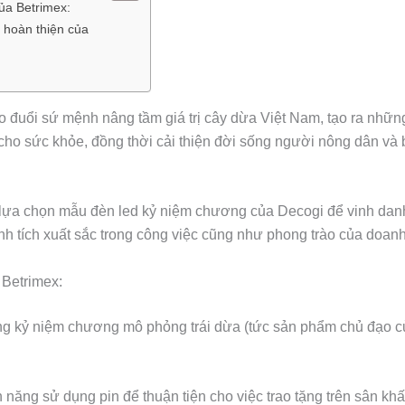
ủa Betrimex:
hoàn thiện của
o đuổi sứ mệnh nâng tầm giá trị cây dừa Việt Nam, tạo ra nhữ
t cho sức khỏe, đồng thời cải thiện đời sống người nông dân và
lựa chọn mẫu đèn led kỷ niệm chương của Decogi để vinh danh
nh tích xuất sắc trong công việc cũng như phong trào của doan
 Betrimex:
ng kỷ niệm chương mô phỏng trái dừa (tức sản phẩm chủ đạo 
 năng sử dụng pin để thuận tiện cho việc trao tặng trên sân khấu