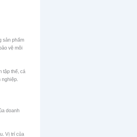
ng sản phẩm
 bảo vệ môi
 tập thể, cá
h nghiệp.
của doanh
. Vị trí của