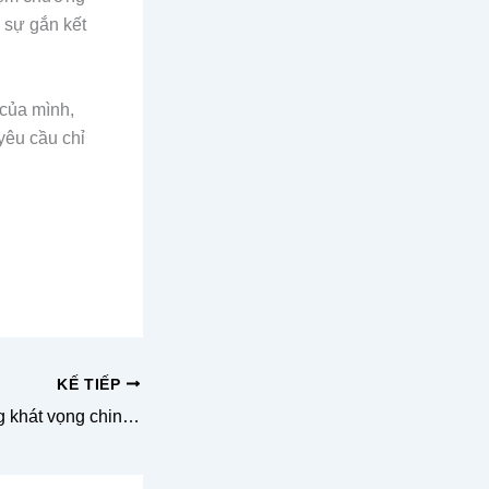
 sự gắn kết
của mình,
yêu cầu chỉ
KẾ TIẾP
Mobifone thắp sáng khát vọng chinh phục đỉnh cao trong từng chiếc đèn led kỷ niệm chương