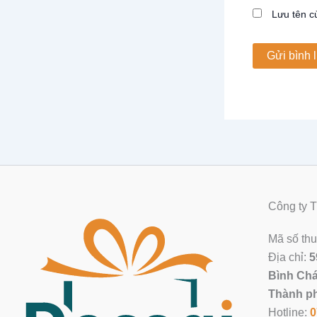
Lưu tên củ
Công ty
Mã số th
Địa chỉ:
5
Bình Chá
Thành ph
Hotline:
0