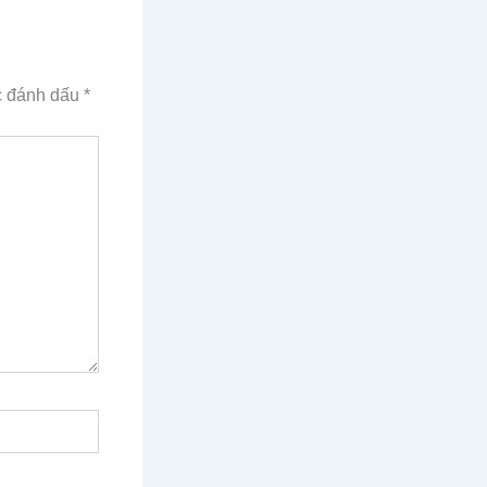
c đánh dấu
*