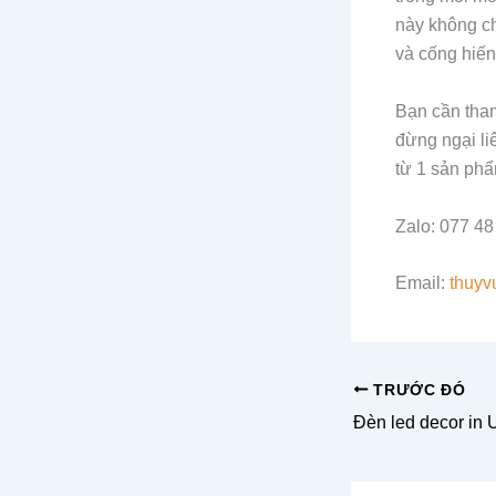
này không ch
và cống hiế
Bạn cần tha
đừng ngại li
từ 1 sản phẩ
Zalo: 077 48
Email:
thuyv
TRƯỚC ĐÓ