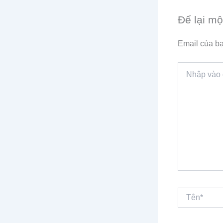
Để lại mộ
Email của bạ
Nhập
vào
đây...
Tên*