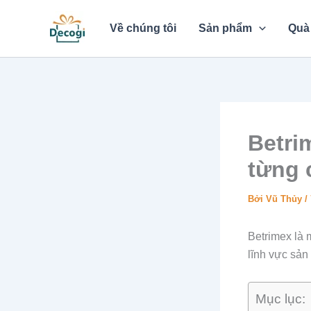
Nhảy
tới
Về chúng tôi
Sản phẩm
Quà 
nội
dung
Betrim
từng 
Bởi
Vũ Thủy
/
Betrimex là 
lĩnh vực sản
Mục lục: