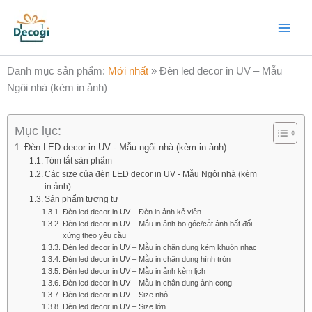
Nhảy
Main
tới
Menu
nội
dung
Danh mục sản phẩm:
Mới nhất
»
Đèn led decor in UV – Mẫu
Ngôi nhà (kèm in ảnh)
Mục lục:
Đèn LED decor in UV - Mẫu ngôi nhà (kèm in ảnh)
Tóm tắt sản phẩm
Các size của đèn LED decor in UV - Mẫu Ngôi nhà (kèm
in ảnh)
Sản phẩm tương tự
Đèn led decor in UV – Đèn in ảnh kẻ viền
Đèn led decor in UV – Mẫu in ảnh bo góc/cắt ảnh bất đối
xứng theo yêu cầu
Đèn led decor in UV – Mẫu in chân dung kèm khuôn nhạc
Đèn led decor in UV – Mẫu in chân dung hình tròn
Đèn led decor in UV – Mẫu in ảnh kèm lịch
Đèn led decor in UV – Mẫu in chân dung ảnh cong
Đèn led decor in UV – Size nhỏ
Đèn led decor in UV – Size lớn