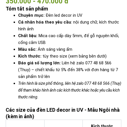
350.000 - 470.000 đ
Tóm tắt sản phẩm
Chuyên mục:
Đèn led decor in UV
Cá nhân hóa theo yêu cầu
: nội dung chữ, kích thước
hình ảnh
Chất liệu:
Mica cao cấp dày 5mm, đế gỗ nguyên khối,
cổng cắm USB
Màu sắc:
Ánh sáng vàng ấm
Kích thước:
tùy theo size (xem bảng bên dưới)
Báo giá số lượng lớn:
Liên hệ zalo 077 48 68 566
(Thuy) – chiết khấu từ 5% đến 38% với đơn hàng từ 7
sản phẩm trở lên
Trên hình là size phổ thông, liên hệ zalo 077 48 68 566 (Thuy)
để tham khảo hình ảnh các kích thước khác hoặc yêu cầu kích
thước riêng.
Các size của đèn LED decor in UV - Mẫu Ngôi nhà
(kèm in ảnh)
Kích thước