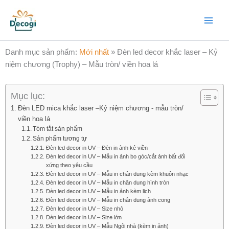
Nhảy
Main
tới
Menu
nội
dung
Danh mục sản phẩm:
Mới nhất
»
Đèn led decor khắc laser – Kỷ
niệm chương (Trophy) – Mẫu tròn/ viền hoa lá
Mục lục:
Đèn LED mica khắc laser –Kỷ niệm chương - mẫu tròn/
viền hoa lá
Tóm tắt sản phẩm
Sản phẩm tương tự
Đèn led decor in UV – Đèn in ảnh kẻ viền
Đèn led decor in UV – Mẫu in ảnh bo góc/cắt ảnh bất đối
xứng theo yêu cầu
Đèn led decor in UV – Mẫu in chân dung kèm khuôn nhạc
Đèn led decor in UV – Mẫu in chân dung hình tròn
Đèn led decor in UV – Mẫu in ảnh kèm lịch
Đèn led decor in UV – Mẫu in chân dung ảnh cong
Đèn led decor in UV – Size nhỏ
Đèn led decor in UV – Size lớn
Đèn led decor in UV – Mẫu Ngôi nhà (kèm in ảnh)