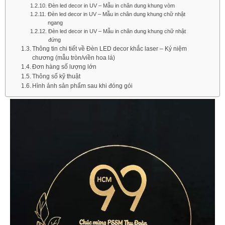
Đèn led decor in UV – Mẫu in chân dung khung vòm
Đèn led decor in UV – Mẫu in chân dung khung chữ nhật
ngang
Đèn led decor in UV – Mẫu in chân dung khung chữ nhật
đứng
Thông tin chi tiết về Đèn LED decor khắc laser – Kỷ niệm
chương (mẫu tròn/viền hoa lá)
Đơn hàng số lượng lớn​
Thông số kỹ thuật
Hình ảnh sản phẩm sau khi đóng gói