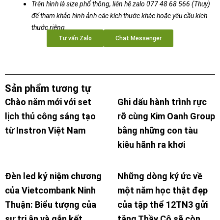
Trên hình là size phổ thông, liên hệ zalo 077 48 68 566 (Thuy)
để tham khảo hình ảnh các kích thước khác hoặc yêu cầu kích
thước riêng.
Tư vấn Zalo
Chat Messenger
Sản phẩm tương tự
Chào năm mới với set
Ghi dấu hành trình rực
lịch thủ công sáng tạo
rỡ cùng Kim Oanh Group
từ Instron Việt Nam
bằng những con tàu
kiêu hãnh ra khơi
Đèn led kỷ niệm chương
Những dòng ký ức về
của Vietcombank Ninh
một năm học thật đẹp
Thuận: Biểu tượng của
của tập thể 12TN3 gửi
sự tri ân và gắn kết
tặng Thầy Cô sẽ còn