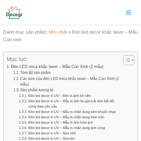
Nhảy
Main
tới
Menu
nội
dung
Danh mục sản phẩm:
Mới nhất
»
Đèn led decor khắc laser – Mẫu
Cún xinh
Mục lục:
Đèn LED mica khắc laser – Mẫu Cún Xinh (2 mẫu)
Tóm tắt sản phẩm
Các size của đèn LED mica khắc laser – Mẫu Cún Xinh (2
mẫu)
Sản phẩm tương tự
Đèn led decor in UV – Đèn in ảnh kẻ viền
Đèn led decor in UV – Mẫu in ảnh bo góc/cắt ảnh bất đối
xứng theo yêu cầu
Đèn led decor in UV – Mẫu in chân dung kèm khuôn nhạc
Đèn led decor in UV – Mẫu in chân dung hình tròn
Đèn led decor in UV – Mẫu in ảnh kèm lịch
Đèn led decor in UV – Mẫu in chân dung ảnh cong
Đèn led decor in UV – Size nhỏ
Đèn led decor in UV – Size lớn