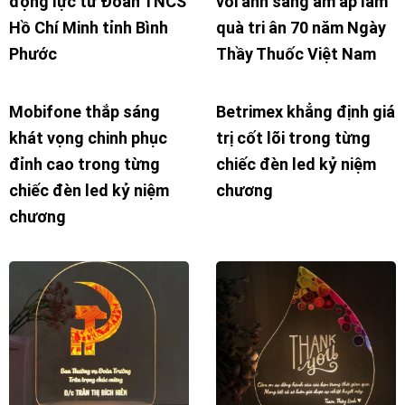
động lực từ Đoàn TNCS
với ánh sáng ấm áp làm
Hồ Chí Minh tỉnh Bình
quà tri ân 70 năm Ngày
Phước
Thầy Thuốc Việt Nam
Mobifone thắp sáng
Betrimex khẳng định giá
khát vọng chinh phục
trị cốt lõi trong từng
đỉnh cao trong từng
chiếc đèn led kỷ niệm
chiếc đèn led kỷ niệm
chương
chương