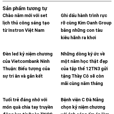
Sản phẩm tương tự
Chào năm mới với set
Ghi dấu hành trình rực
lịch thủ công sáng tạo
rỡ cùng Kim Oanh Group
từ Instron Việt Nam
bằng những con tàu
kiêu hãnh ra khơi
Đèn led kỷ niệm chương
Những dòng ký ức về
của Vietcombank Ninh
một năm học thật đẹp
Thuận: Biểu tượng của
của tập thể 12TN3 gửi
sự tri ân và gắn kết
tặng Thầy Cô sẽ còn
mãi cùng năm tháng
Tuổi trẻ đáng nhớ với
Bệnh viện C Đà Nẵng
món quà chia tay truyền
chọn kỷ niệm chương