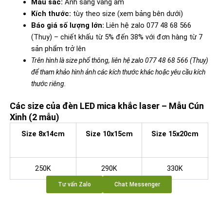
Màu sắc:
Ánh sáng vàng ấm
Kích thước:
tùy theo size (xem bảng bên dưới)
Báo giá số lượng lớn:
Liên hệ zalo 077 48 68 566
(Thuy) – chiết khấu từ 5% đến 38% với đơn hàng từ 7
sản phẩm trở lên
Trên hình là size phổ thông, liên hệ zalo 077 48 68 566 (Thuy)
để tham khảo hình ảnh các kích thước khác hoặc yêu cầu kích
thước riêng.
Các size của đèn LED mica khắc laser – Mẫu Cún
Xinh (2 mẫu)
Size 8x14cm
Size 10x15cm
Size 15x20cm
250K
290K
330K
Tư vấn Zalo
Chat Messenger