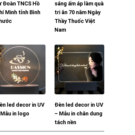
ừ Đoàn TNCS Hồ
sáng ấm áp làm quà
hí Minh tỉnh Bình
tri ân 70 năm Ngày
hước
Thầy Thuốc Việt
Nam
èn led decor in UV
Đèn led decor in UV
 Mẫu in logo
– Mẫu in chân dung
tách nền