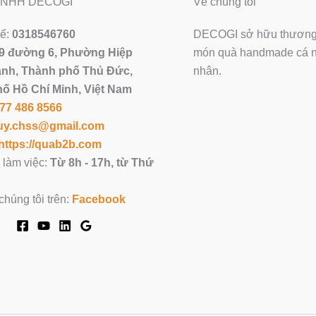
 TNHH DECOGI
Về chúng tôi
uế:
0318546760
DECOGI sở hữu thương 
9 đường 6, Phường Hiệp
món quà handmade cá nh
nh, Thành phố Thủ Đức,
nhân.
ố Hồ Chí Minh, Việt Nam
77 486 8566
uy.chss@gmail.com
https://quab2b.com
 làm việc:
Từ 8h - 17h, từ Thứ
chúng tôi trên:
Facebook