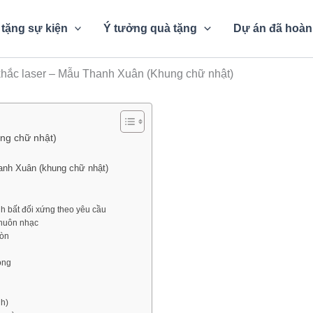
tặng sự kiện
Ý tưởng quà tặng
Dự án đã hoàn
khắc laser – Mẫu Thanh Xuân (Khung chữ nhật)
ng chữ nhật)
anh Xuân (khung chữ nhật)
h bất đối xứng theo yêu cầu
khuôn nhạc
ròn
ong
nh)