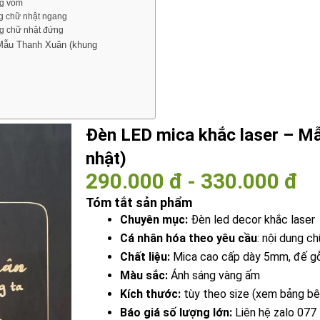
ng vòm
g chữ nhật ngang
ng chữ nhật đứng
– Mẫu Thanh Xuân (khung
Đèn LED mica khắc laser – M
nhật)
290.000 đ - 330.000 đ
Tóm tắt sản phẩm
Chuyên mục:
Đèn led decor khắc laser
Cá nhân hóa theo yêu cầu
: nội dung c
Chất liệu:
Mica cao cấp dày 5mm, đế gỗ
Màu sắc:
Ánh sáng vàng ấm
Kích thước:
tùy theo size (xem bảng bê
Báo giá số lượng lớn:
Liên hệ zalo 077