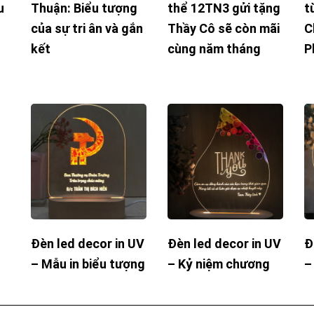
u
Thuận: Biểu tượng
thể 12TN3 gửi tặng
t
của sự tri ân và gắn
Thầy Cô sẽ còn mãi
C
kết
cùng năm tháng
P
Đèn led decor in UV
Đèn led decor in UV
Đ
– Mẫu in biểu tượng
– Kỷ niệm chương
–