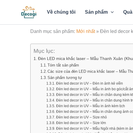
Nhảy
tới
Về chúng tôi
Sản phẩm
Quà 
nội
dung
Danh mục sản phẩm:
Mới nhất
»
Đèn led decor 
Mục lục:
Đèn LED mica khắc laser – Mẫu Thanh Xuân (Khu
Tóm tắt sản phẩm
Các size của đèn LED mica khắc laser – Mẫu Th
Sản phẩm tương tự
Đèn led decor in UV – Đèn in ảnh kẻ viền
Đèn led decor in UV – Mẫu in ảnh bo góc/cắt ản
Đèn led decor in UV – Mẫu in chân dung kèm 
Đèn led decor in UV – Mẫu in chân dung hình t
Đèn led decor in UV – Mẫu in ảnh kèm lịch
Đèn led decor in UV – Mẫu in chân dung ảnh c
Đèn led decor in UV – Size nhỏ
Đèn led decor in UV – Size lớn
Đèn led decor in UV – Mẫu Ngôi nhà (kèm in ả