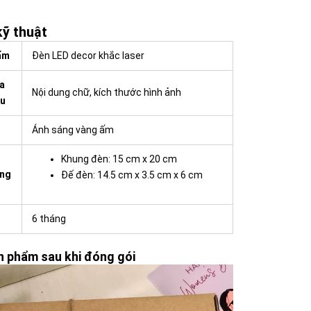
ỹ thuật
ẩm
Đèn LED decor khắc laser
a
Nội dung chữ, kích thước hình ảnh
ầu
Ánh sáng vàng ấm
Khung đèn: 15 cm x 20 cm
ông
Đế đèn: 14.5 cm x 3.5 cm x 6 cm
6 tháng
n phẩm sau khi đóng gói