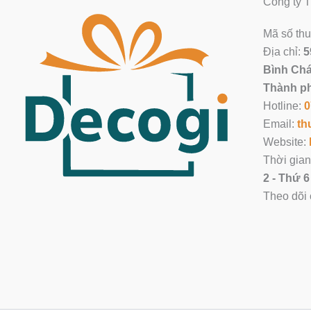
Công ty
Mã số th
Địa chỉ:
5
Bình Chá
Thành ph
Hotline:
0
Email:
th
Website:
Thời gian
2 - Thứ 6
Theo dõi 