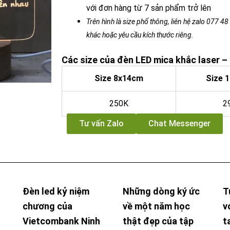
với đơn hàng từ 7 sản phẩm trở lên
Trên hình là size phổ thông, liên hệ zalo 077 4
khác hoặc yêu cầu kích thước riêng.
Các size của đèn LED mica khắc laser 
Size 8x14cm
Size 
250K
2
Tư vấn Zalo
Chat Messenger
Đèn led kỷ niệm
Những dòng ký ức
T
chương của
về một năm học
v
Vietcombank Ninh
thật đẹp của tập
t