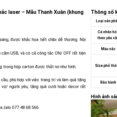
khắc laser – Mẫu Thanh Xuân (khung
Thông số k
Loại sản ph
Cá nhân hó
theo yêu c
áng, được khắc họa tiết chibi dễ thương. Nội
Màu sắc
u cắm USB, và có cả công tắc ON/ OFF rất tiện
Size phổ th
 trong hộp carton được thắt nơ như hình.
u, phù hợp với việc trang trí và làm quà tặng
Bảo hành
/ vợ/ người yêu, tặng quà cưới hoặc decor rất
Hình ảnh sả
a zalo 077 48 68 566.