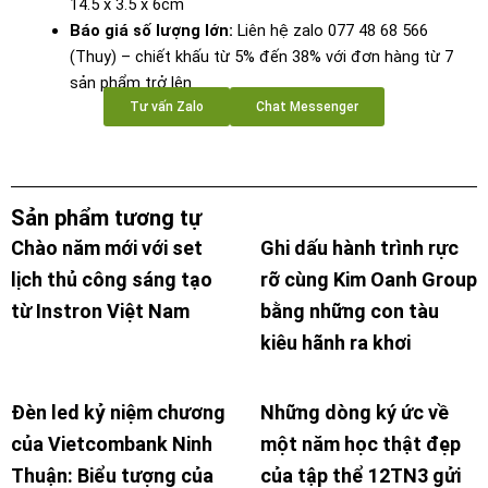
14.5 x 3.5 x 6cm
Báo giá số lượng lớn:
Liên hệ zalo 077 48 68 566
(Thuy) – chiết khấu từ 5% đến 38% với đơn hàng từ 7
sản phẩm trở lên
Tư vấn Zalo
Chat Messenger
Sản phẩm tương tự
Chào năm mới với set
Ghi dấu hành trình rực
lịch thủ công sáng tạo
rỡ cùng Kim Oanh Group
từ Instron Việt Nam
bằng những con tàu
kiêu hãnh ra khơi
Đèn led kỷ niệm chương
Những dòng ký ức về
của Vietcombank Ninh
một năm học thật đẹp
Thuận: Biểu tượng của
của tập thể 12TN3 gửi