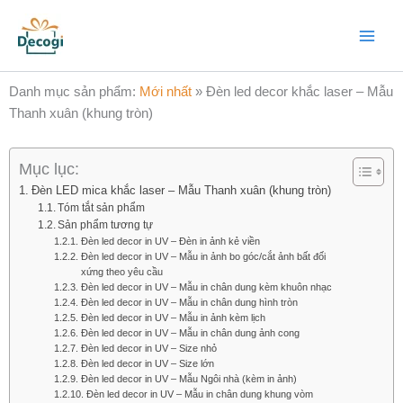
Nhảy
Main
tới
Menu
nội
dung
Danh mục sản phẩm:
Mới nhất
»
Đèn led decor khắc laser – Mẫu
Thanh xuân (khung tròn)
Mục lục:
Đèn LED mica khắc laser – Mẫu Thanh xuân (khung tròn)
Tóm tắt sản phẩm
Sản phẩm tương tự
Đèn led decor in UV – Đèn in ảnh kẻ viền
Đèn led decor in UV – Mẫu in ảnh bo góc/cắt ảnh bất đối
xứng theo yêu cầu
Đèn led decor in UV – Mẫu in chân dung kèm khuôn nhạc
Đèn led decor in UV – Mẫu in chân dung hình tròn
Đèn led decor in UV – Mẫu in ảnh kèm lịch
Đèn led decor in UV – Mẫu in chân dung ảnh cong
Đèn led decor in UV – Size nhỏ
Đèn led decor in UV – Size lớn
Đèn led decor in UV – Mẫu Ngôi nhà (kèm in ảnh)
Đèn led decor in UV – Mẫu in chân dung khung vòm