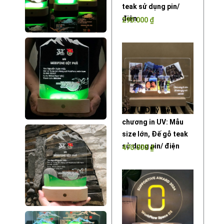
teak sử dụng pin/
điện
290.000
₫
Đèn LED kỷ niệm
chương in UV: Mẫu
size lớn, Đế gỗ teak
sử dụng pin/ điện
470.000
₫