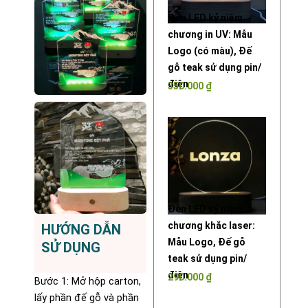
Đèn LED kỷ niệm
chương in UV: Mẫu
Logo (có màu), Đế
gỗ teak sử dụng pin/
điện
350.000
₫
Đèn LED kỷ niệm
chương khắc laser:
HƯỚNG DẪN
Mẫu Logo, Đế gỗ
SỬ DỤNG
teak sử dụng pin/
điện
290.000
₫
Bước 1: Mở hộp carton,
lấy phần đế gỗ và phần