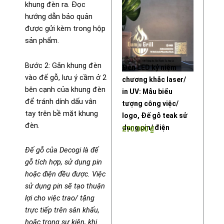
khung đèn ra. Đọc
hướng dẫn bảo quản
được gửi kèm trong hộp
sản phẩm.
Bước 2: Gắn khung đèn
Đèn LED kỷ niệm
vào đế gỗ, lưu ý cầm ở 2
chương khắc laser/
bên cạnh của khung đèn
in UV: Mẫu biểu
để tránh dính dấu vân
tượng công việc/
tay trên bề mặt khung
logo, Đế gỗ teak sử
đèn.
dụng pin/ điện
270.000
₫
Đế gỗ của Decogi là đế
gỗ tích hợp, sử dụng pin
hoặc điện đều được. Việc
sử dụng pin sẽ tạo thuận
lợi cho việc trao/ tặng
trực tiếp trên sân khấu,
hoặc trong sự kiện, khi