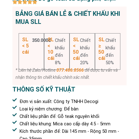
BẢNG GIÁ BÁN LẺ & CHIẾT KHẤU KHI
MUA SLL
SL
SL
SL
SL
350.000đ
Chiết
Chiết
Chiết
< 5
<
<
≥
khấu
khấu
khấu
cái
10
50
50
đến
đến
đến
cái
cái
cái
8%
20%
50%
* Liên hệ Zalo/Hotline
077.486.8566
để được tư vấn và
nhận thông tin chiết khấu chính xác nhất.
THÔNG SỐ KỸ THUẬT
Đơn vị sản xuất: Công ty TNHH Decogi
Loại kỷ niệm chương: Để bàn
Chất liệu phần đế: Gỗ teak nguyên khối
Chất liệu khung: Mica cao cấp dày 4.5 - 5mm
Kích thước phần đế: Dài 145 mm - Rộng 50 mm -
Cao 35mm