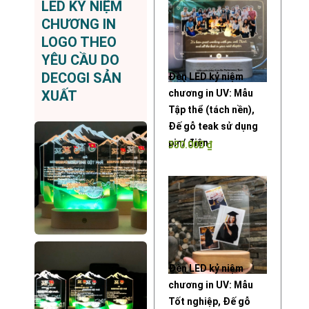
LED KỶ NIỆM
CHƯƠNG IN
LOGO THEO
YÊU CẦU DO
DECOGI SẢN
Đèn LED kỷ niệm
chương in UV: Mẫu
XUẤT
Tập thể (tách nền),
Đế gỗ teak sử dụng
pin/ điện
350.000
₫
Đèn LED kỷ niệm
chương in UV: Mẫu
Tốt nghiệp, Đế gỗ