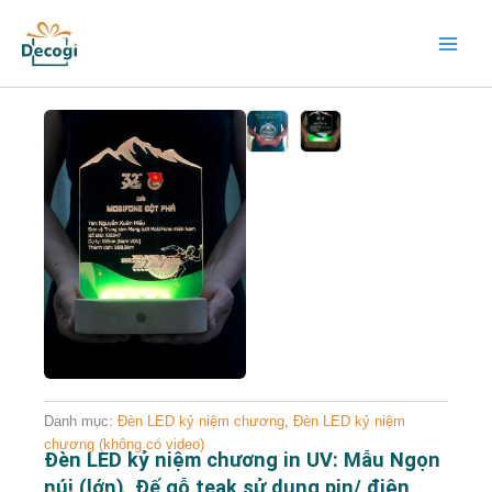
Nhảy
Main
tới
Menu
nội
dung
Danh mục:
Đèn LED kỷ niệm chương
,
Đèn LED kỷ niệm
chương (không có video)
Đèn LED kỷ niệm chương in UV: Mẫu Ngọn
núi (lớn), Đế gỗ teak sử dụng pin/ điện