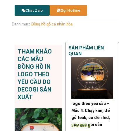
Chat Zalo
Gọi Hotline
Danh mục:
Đồng hồ gỗ cá nhân hóa
SẢN PHẨM LIÊN
THAM KHẢO
QUAN
CÁC MẪU
ĐỒNG HỒ IN
LOGO THEO
YÊU CẦU DO
DECOGI SẢN
XUẤT
Đồng hồ gỗ để bàn in
logo theo yêu cầu –
Mẫu 4: Chạy kim, đế
gỗ teak, có đèn led,
hộp quà gói sẵn
370.000
₫