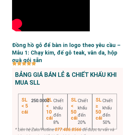
Đồng hồ gỗ để bàn in logo theo yêu cầu –
Mẫu 1: Chạy kim, đế gỗ teak, vân da, hộp
quà gói sẵn
BẢNG GIÁ BÁN LẺ & CHIẾT KHẤU KHI
MUA SLL
SL
SL
SL
SL
250.000đ
Chiết
Chiết
Chiết
< 5
<
<
≥
khấu
khấu
khấu
cái
10
50
50
đến
đến
đến
cái
cái
cái
8%
20%
50%
* Liên hệ Zalo/Hotline
077.486.8566
để được tư vấn và