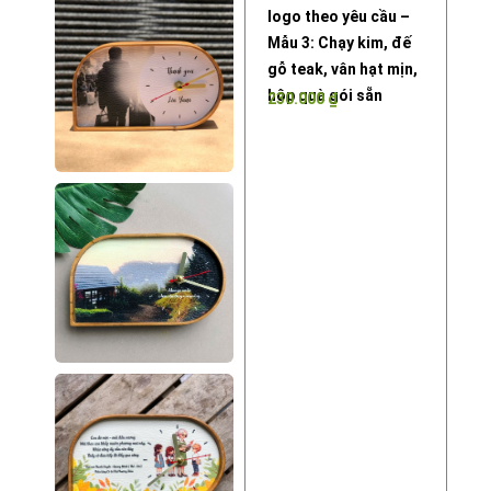
logo theo yêu cầu –
Mẫu 3: Chạy kim, đế
gỗ teak, vân hạt mịn,
hộp quà gói sẵn
230.000
₫