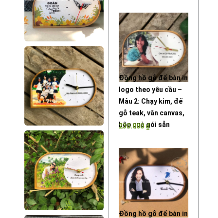
Đồng hồ gỗ để bàn in
logo theo yêu cầu –
Mẫu 2: Chạy kim, đế
gỗ teak, vân canvas,
hộp quà gói sẵn
230.000
₫
Đồng hồ gỗ để bàn in