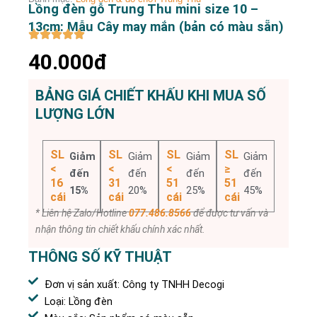
Lồng đèn gỗ Trung Thu mini size 10 –
13cm: Mẫu Cây may mắn (bản có màu sẵn)
40.000đ
BẢNG GIÁ CHIẾT KHẤU KHI MUA SỐ
LƯỢNG LỚN
SL
SL
SL
SL
Giảm
Giảm
Giảm
Giảm
<
<
<
≥
đến
đến
đến
đến
16
31
51
51
15%
20%
25%
45%
cái
cái
cái
cái
* Liên hệ Zalo/Hotline
077.486.8566
để được tư vấn và
nhận thông tin chiết khấu chính xác nhất.
THÔNG SỐ KỸ THUẬT
Đơn vị sản xuất: Công ty TNHH Decogi
Loại: Lồng đèn