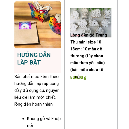
Lồng đèn gỗ Trung
Thu mini size 10 –
13cm: 10 mẫu dễ
HƯỚNG DẪN
thương (tùy chọn
LẮP ĐẶT
mẫu theo yêu cầu)
(bản mộc chưa tô
Sản phẩm có kèm theo
màu)
30.000
₫
hướng dẫn lắp ráp cùng
đầy đủ dụng cụ, nguyên
liệu để làm một chiếc
lồng đèn hoàn thiện:
Khung gỗ và khớp
nối