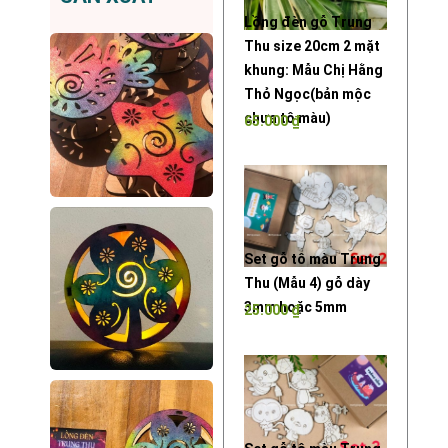
Lồng đèn gỗ Trung
Thu size 20cm 2 mặt
khung: Mẫu Chị Hằng
Thỏ Ngọc(bản mộc
chưa tô màu)
65.000
₫
Set gỗ tô màu Trung
Thu (Mẫu 4) gỗ dày
3mm hoặc 5mm
25.000
₫