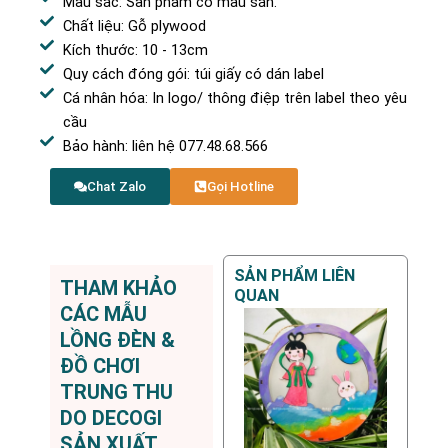
Màu sắc: Sản phẩm có màu sẵn.
Chất liệu: Gỗ plywood
Kích thước: 10 - 13cm
Quy cách đóng gói: túi giấy có dán label
Cá nhân hóa: In logo/ thông điệp trên label theo yêu
cầu
Bảo hành: liên hệ 077.48.68.566
Chat Zalo
Gọi Hotline
SẢN PHẨM LIÊN
THAM KHẢO
QUAN
CÁC MẪU
LỒNG ĐÈN &
ĐỒ CHƠI
TRUNG THU
DO DECOGI
SẢN XUẤT