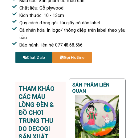
Màu sắc: Sản phẩm có màu sẵn.
Chất liệu: Gỗ plywood
Kích thước: 10 - 13cm
Quy cách đóng gói: túi giấy có dán label
Cá nhân hóa: In logo/ thông điệp trên label theo yêu
cầu
Bảo hành: liên hệ 077.48.68.566
Chat Zalo
Gọi Hotline
SẢN PHẨM LIÊN
THAM KHẢO
QUAN
CÁC MẪU
LỒNG ĐÈN &
ĐỒ CHƠI
TRUNG THU
DO DECOGI
SẢN XUẤT