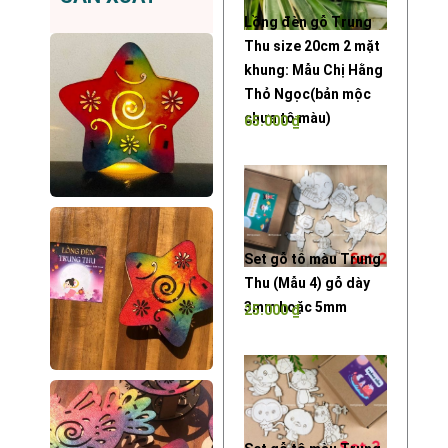
Lồng đèn gỗ Trung
Thu size 20cm 2 mặt
khung: Mẫu Chị Hằng
Thỏ Ngọc(bản mộc
chưa tô màu)
65.000
₫
Set gỗ tô màu Trung
Thu (Mẫu 4) gỗ dày
3mm hoặc 5mm
25.000
₫