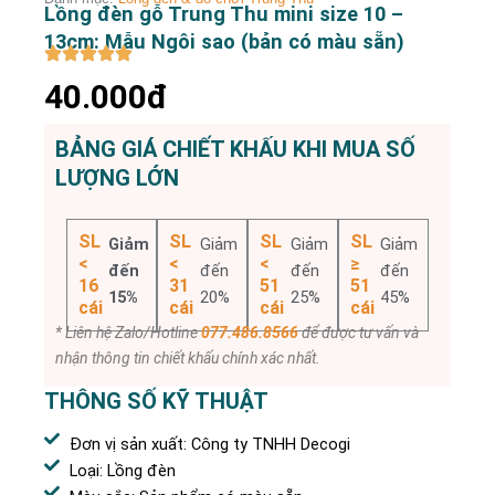
Lồng đèn gỗ Trung Thu mini size 10 –
13cm: Mẫu Ngôi sao (bản có màu sẵn)
40.000đ
BẢNG GIÁ CHIẾT KHẤU KHI MUA SỐ
LƯỢNG LỚN
SL
SL
SL
SL
Giảm
Giảm
Giảm
Giảm
<
<
<
≥
đến
đến
đến
đến
16
31
51
51
15%
20%
25%
45%
cái
cái
cái
cái
* Liên hệ Zalo/Hotline
077.486.8566
để được tư vấn và
nhận thông tin chiết khấu chính xác nhất.
THÔNG SỐ KỸ THUẬT
Đơn vị sản xuất: Công ty TNHH Decogi
Loại: Lồng đèn