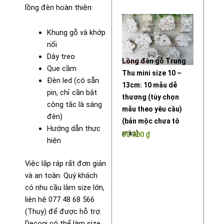
lồng đèn hoàn thiện:
Khung gỗ và khớp
nối
Dây treo
Lồng đèn gỗ Trung
Que cầm
Thu mini size 10 –
Đèn led (có sẵn
13cm: 10 mẫu dễ
pin, chỉ cần bật
thương (tùy chọn
công tắc là sáng
mẫu theo yêu cầu)
đèn)
(bản mộc chưa tô
Hướng dẫn thực
màu)
30.000
₫
hiện
Việc lắp ráp rất đơn giản
và an toàn. Quý khách
có nhu cầu làm size lớn,
liên hệ 077 48 68 566
(Thuy) để được hỗ trợ.
Decogi có thể làm size