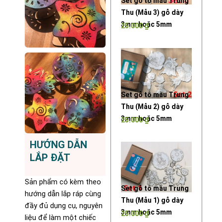
Set gỗ tô màu Trung
Thu (Mẫu 3) gỗ dày
3mm hoặc 5mm
25.000
₫
Set gỗ tô màu Trung
Thu (Mẫu 2) gỗ dày
3mm hoặc 5mm
25.000
₫
HƯỚNG DẪN
LẮP ĐẶT
Sản phẩm có kèm theo
Set gỗ tô màu Trung
hướng dẫn lắp ráp cùng
Thu (Mẫu 1) gỗ dày
đầy đủ dụng cụ, nguyên
3mm hoặc 5mm
25.000
₫
liệu để làm một chiếc