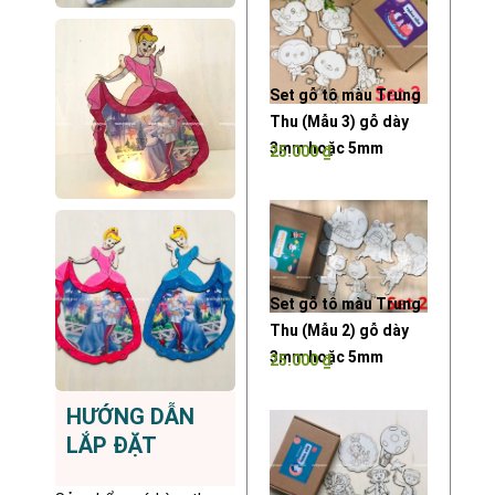
Set gỗ tô màu Trung
Thu (Mẫu 3) gỗ dày
3mm hoặc 5mm
25.000
₫
Set gỗ tô màu Trung
Thu (Mẫu 2) gỗ dày
3mm hoặc 5mm
25.000
₫
HƯỚNG DẪN
LẮP ĐẶT