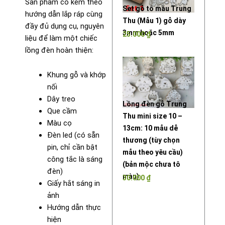
Sản phẩm có kèm theo
Set gỗ tô màu Trung
hướng dẫn lắp ráp cùng
Thu (Mẫu 1) gỗ dày
đầy đủ dụng cụ, nguyên
3mm hoặc 5mm
25.000
₫
liệu để làm một chiếc
lồng đèn hoàn thiện:
Khung gỗ và khớp
nối
Dây treo
Lồng đèn gỗ Trung
Que cầm
Thu mini size 10 –
Màu cọ
13cm: 10 mẫu dễ
Đèn led (có sẵn
thương (tùy chọn
pin, chỉ cần bật
mẫu theo yêu cầu)
công tắc là sáng
(bản mộc chưa tô
đèn)
màu)
30.000
₫
Giấy hắt sáng in
ảnh
Hướng dẫn thực
hiện