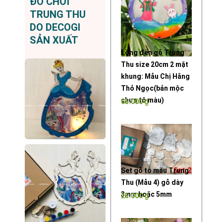
ĐỒ CHƠI
TRUNG THU
DO DECOGI
SẢN XUẤT
Lồng đèn gỗ Trung
Thu size 20cm 2 mặt
khung: Mẫu Chị Hằng
Thỏ Ngọc(bản mộc
chưa tô màu)
65.000
₫
Set gỗ tô màu Trung
Thu (Mẫu 4) gỗ dày
3mm hoặc 5mm
25.000
₫