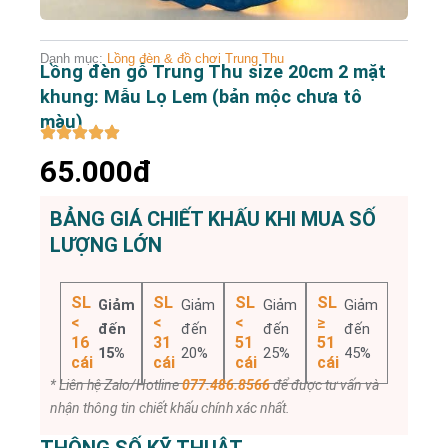
Danh mục:
Lồng đèn & đồ chơi Trung Thu
Lồng đèn gỗ Trung Thu size 20cm 2 mặt
khung: Mẫu Lọ Lem (bản mộc chưa tô
màu)
65.000đ
BẢNG GIÁ CHIẾT KHẤU KHI MUA SỐ
LƯỢNG LỚN
SL
SL
SL
SL
Giảm
Giảm
Giảm
Giảm
<
<
<
≥
đến
đến
đến
đến
16
31
51
51
15%
20%
25%
45%
cái
cái
cái
cái
* Liên hệ Zalo/Hotline
077.486.8566
để được tư vấn và
nhận thông tin chiết khấu chính xác nhất.
THÔNG SỐ KỸ THUẬT