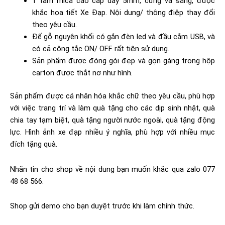
1 tấm mica cao cấp dày 5mm, cứng và sáng, được
khắc họa tiết Xe Đạp. Nội dung/ thông điệp thay đổi
theo yêu cầu.
Đế gỗ nguyên khối có gắn đèn led và đầu cắm USB, và
có cả công tắc ON/ OFF rất tiện sử dụng.
Sản phẩm được đóng gói đẹp và gọn gàng trong hộp
carton được thắt nơ như hình.
Sản phẩm được cá nhân hóa khắc chữ theo yêu cầu, phù hợp
với việc trang trí và làm quà tặng cho các dịp sinh nhật, quà
chia tay tạm biệt, quà tặng người nước ngoài, quà tặng động
lực. Hình ảnh xe đạp nhiều ý nghĩa, phù hợp với nhiều mục
đích tặng quà.
Nhắn tin cho shop về nội dung bạn muốn khắc qua zalo 077
48 68 566.
Shop gửi demo cho bạn duyệt trước khi làm chính thức.