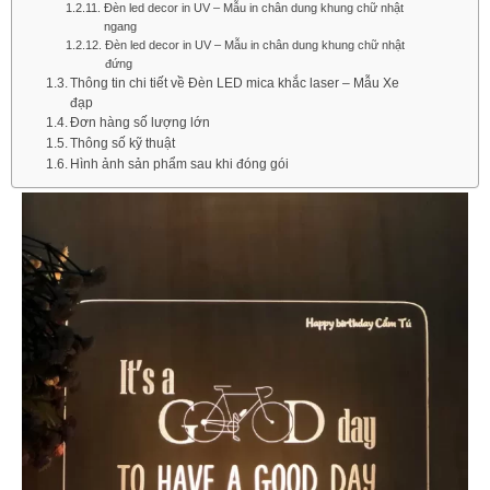
Đèn led decor in UV – Mẫu in chân dung khung chữ nhật
ngang
Đèn led decor in UV – Mẫu in chân dung khung chữ nhật
đứng
Thông tin chi tiết về Đèn LED mica khắc laser – Mẫu Xe
đạp
Đơn hàng số lượng lớn​
Thông số kỹ thuật
Hình ảnh sản phẩm sau khi đóng gói