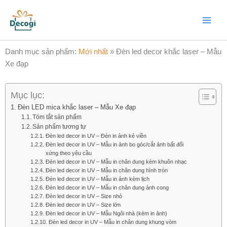
Nhảy
Main
tới
Menu
nội
dung
Danh mục sản phẩm:
Mới nhất
»
Đèn led decor khắc laser – Mẫu
Xe đạp
Mục lục:
Đèn LED mica khắc laser – Mẫu Xe đạp
Tóm tắt sản phẩm
Sản phẩm tương tự
Đèn led decor in UV – Đèn in ảnh kẻ viền
Đèn led decor in UV – Mẫu in ảnh bo góc/cắt ảnh bất đối
xứng theo yêu cầu
Đèn led decor in UV – Mẫu in chân dung kèm khuôn nhạc
Đèn led decor in UV – Mẫu in chân dung hình tròn
Đèn led decor in UV – Mẫu in ảnh kèm lịch
Đèn led decor in UV – Mẫu in chân dung ảnh cong
Đèn led decor in UV – Size nhỏ
Đèn led decor in UV – Size lớn
Đèn led decor in UV – Mẫu Ngôi nhà (kèm in ảnh)
Đèn led decor in UV – Mẫu in chân dung khung vòm