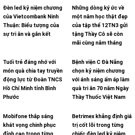
Đèn led kỷ niệm chương
Những dòng ký ức về
của Vietcombank Ninh
một năm học thật đẹp
Thuận: Biểu tượng của
của tập thể 12TN3 gửi
sự tri ân và gắn kết
tặng Thầy Cô sẽ còn
mãi cùng năm tháng
Tuổi trẻ đáng nhớ với
Bệnh viện C Đà Nẵng
món quà chia tay truyền
chọn kỷ niệm chương
động lực từ Đoàn TNCS
với ánh sáng ấm áp làm
Hồ Chí Minh tỉnh Bình
quà tri ân 70 năm Ngày
Phước
Thầy Thuốc Việt Nam
Mobifone thắp sáng
Betrimex khẳng định giá
khát vọng chinh phục
trị cốt lõi trong từng
đỉnh cao trong từng
chiếc đèn led kỷ niệm