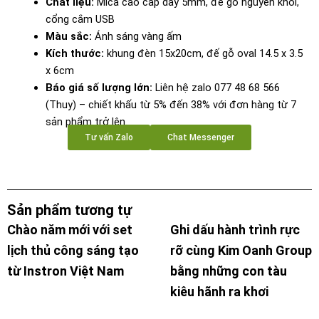
Chất liệu:
Mica cao cấp dày 5mm, đế gỗ nguyên khối,
cổng cắm USB
Màu sắc:
Ánh sáng vàng ấm
Kích thước:
khung đèn 15x20cm, đế gỗ oval 14.5 x 3.5
x 6cm
Báo giá số lượng lớn:
Liên hệ zalo 077 48 68 566
(Thuy) – chiết khấu từ 5% đến 38% với đơn hàng từ 7
sản phẩm trở lên.
Tư vấn Zalo
Chat Messenger
Sản phẩm tương tự
Chào năm mới với set
Ghi dấu hành trình rực
lịch thủ công sáng tạo
rỡ cùng Kim Oanh Group
từ Instron Việt Nam
bằng những con tàu
kiêu hãnh ra khơi