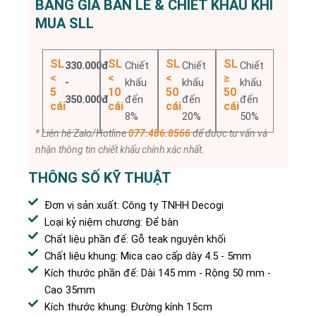
BẢNG GIÁ BÁN LẺ & CHIẾT KHẤU KHI
MUA SLL
SL
SL
SL
SL
330.000đ
Chiết
Chiết
Chiết
<
<
<
≥
-
khấu
khấu
khấu
5
10
50
50
350.000đ
đến
đến
đến
cái
cái
cái
cái
8%
20%
50%
* Liên hệ Zalo/Hotline
077.486.8566
để được tư vấn và
nhận thông tin chiết khấu chính xác nhất.
THÔNG SỐ KỸ THUẬT
Đơn vị sản xuất: Công ty TNHH Decogi
Loại kỷ niệm chương: Để bàn
Chất liệu phần đế: Gỗ teak nguyên khối
Chất liệu khung: Mica cao cấp dày 4.5 - 5mm
Kích thước phần đế: Dài 145 mm - Rộng 50 mm -
Cao 35mm
Kích thước khung: Đường kính 15cm