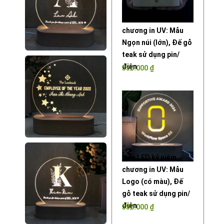
Đèn LED kỷ niệm
chương in UV: Mẫu
Ngọn núi (lớn), Đế gỗ
teak sử dụng pin/
điện
350.000
₫
Đèn LED kỷ niệm
chương in UV: Mẫu
Logo (có màu), Đế
gỗ teak sử dụng pin/
điện
350.000
₫