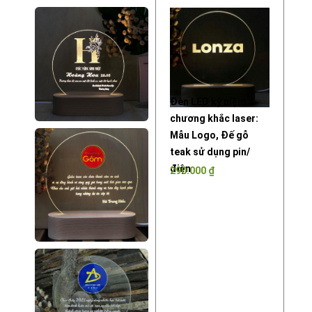
Đèn LED kỷ niệm
chương khắc laser:
Mẫu Logo, Đế gỗ
teak sử dụng pin/
điện
290.000
₫