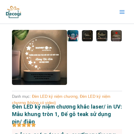
Nhảy
Main
tới
Menu
nội
dung
Danh mục:
Đèn LED kỷ niệm chương
,
Đèn LED kỷ niệm
chương (không có video)
Đèn LED kỷ niệm chương khắc laser/ in UV:
Mẫu khung tròn 1, Đế gỗ teak sử dụng
pin/ điện