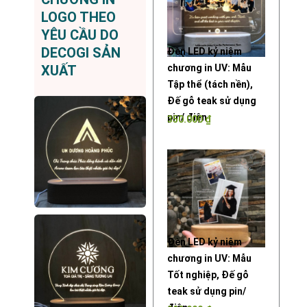
LOGO THEO
YÊU CẦU DO
DECOGI SẢN
Đèn LED kỷ niệm
chương in UV: Mẫu
XUẤT
Tập thể (tách nền),
Đế gỗ teak sử dụng
pin/ điện
350.000
₫
Đèn LED kỷ niệm
chương in UV: Mẫu
Tốt nghiệp, Đế gỗ
teak sử dụng pin/