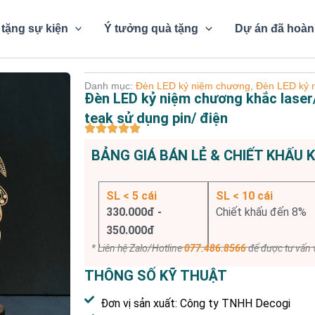
tặng sự kiện
Ý tưởng quà tặng
Dự án đã hoàn
Danh mục:
Đèn LED kỷ niệm chương
,
Đèn LED kỷ n
Đèn LED kỷ niệm chương khắc laser/
teak sử dụng pin/ điện
BẢNG GIÁ BÁN LẺ & CHIẾT KHẤU 
SL < 5 cái
SL < 10 cái
330.000đ -
Chiết khấu đến 8%
350.000đ
* Liên hệ Zalo/Hotline
077.486.8566
để được tư vấn v
THÔNG SỐ KỸ THUẬT
Đơn vị sản xuất: Công ty TNHH Decogi