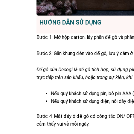
HƯỚNG DẪN SỬ DỤNG
Bước 1: Mở hộp carton, lấy phần đế gỗ và phầ
Bước 2: Gắn khung đèn vào đế gỗ, lưu ý cầm ở 
Đế gỗ của Decogi là đế gỗ tích hợp, sử dụng pi
trực tiếp trên sân khấu, hoặc trong sự kiện, k
Nếu quý khách sử dụng pin, bỏ pin AAA 
Nếu quý khách sử dụng điện, nối dây điệ
Bước 4: Mặt đáy ở đế gỗ có công tắc ON/ OFF.
cảm thấy vui vẻ mỗi ngày.