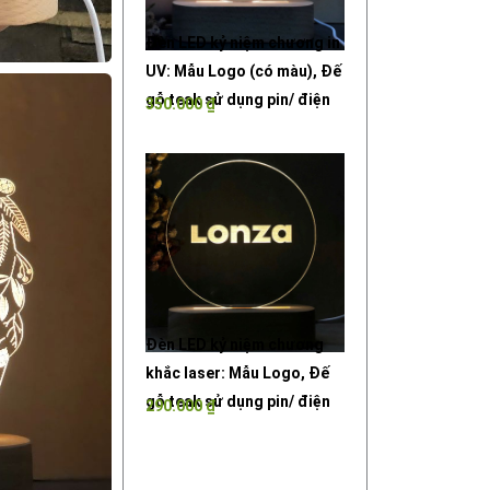
Đèn LED kỷ niệm chương in
UV: Mẫu Logo (có màu), Đế
gỗ teak sử dụng pin/ điện
350.000
₫
Đèn LED kỷ niệm chương
khắc laser: Mẫu Logo, Đế
gỗ teak sử dụng pin/ điện
290.000
₫