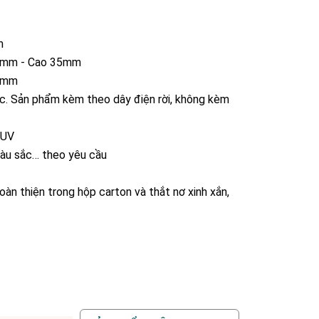
m
0 mm - Cao 35mm
80mm
c. Sản phẩm kèm theo dây điện rời, không kèm
 UV
 màu sắc… theo yêu cầu
àn thiện trong hộp carton và thắt nơ xinh xắn,