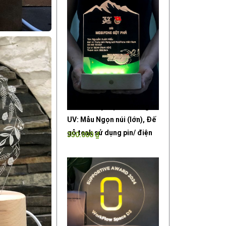
Đèn LED kỷ niệm chương in
UV: Mẫu Ngọn núi (lớn), Đế
gỗ teak sử dụng pin/ điện
350.000
₫