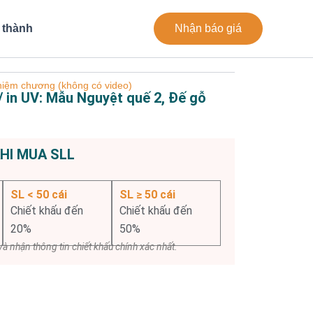
 thành
Nhận báo giá
iệm chương (không có video)
 in UV: Mẫu Nguyệt quế 2, Đế gỗ
KHI MUA SLL
SL < 50 cái
SL ≥ 50 cái
Chiết khấu đến
Chiết khấu đến
20%
50%
à nhận thông tin chiết khấu chính xác nhất.