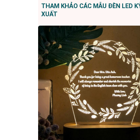
THAM KHẢO CÁC MẪU ĐÈN LED KỶ
XUẤT