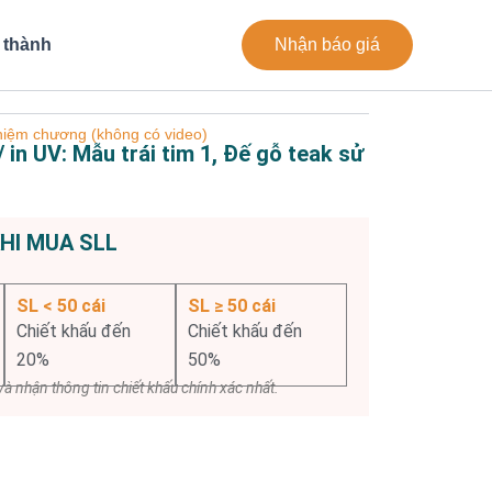
 thành
Nhận báo giá
iệm chương (không có video)
in UV: Mẫu trái tim 1, Đế gỗ teak sử
KHI MUA SLL
SL < 50 cái
SL ≥ 50 cái
Chiết khấu đến
Chiết khấu đến
20%
50%
à nhận thông tin chiết khấu chính xác nhất.