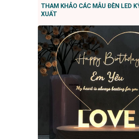
THAM KHẢO CÁC MẪU ĐÈN LED KỶ
XUẤT