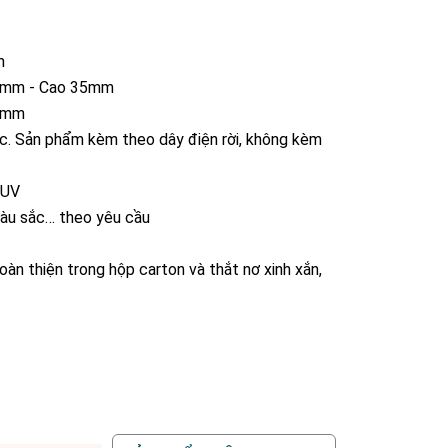
m
0 mm - Cao 35mm
80mm
c. Sản phẩm kèm theo dây điện rời, không kèm
 UV
 màu sắc… theo yêu cầu
àn thiện trong hộp carton và thắt nơ xinh xắn,