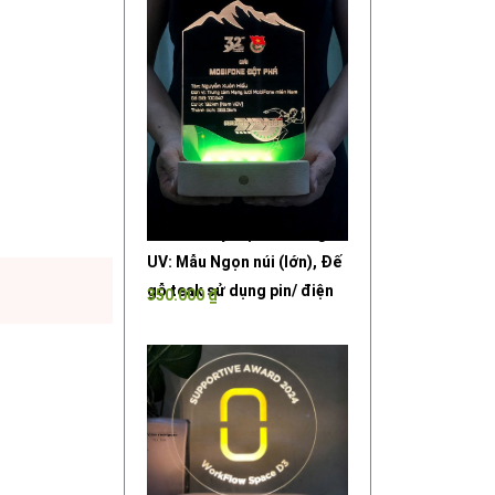
Đèn LED kỷ niệm chương in
UV: Mẫu Ngọn núi (lớn), Đế
gỗ teak sử dụng pin/ điện
350.000
₫