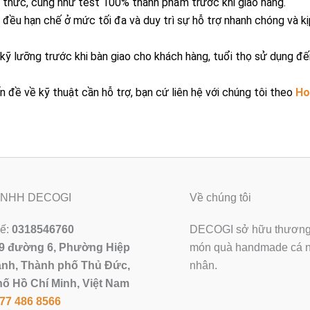
h thức, cũng như test 100% thành phẩm trước khi giao hàng.
đều hạn chế ở mức tối đa và duy trì sự hỗ trợ nhanh chóng và kị
ỹ lưỡng trước khi bàn giao cho khách hàng, tuổi thọ sử dụng đ
n đề về kỹ thuật cần hỗ trợ, bạn cứ liên hệ với chúng tôi theo
Ho
 TNHH DECOGI
Về chúng tôi
uế:
0318546760
DECOGI sở hữu thương 
9 đường 6, Phường Hiệp
món quà handmade cá nh
nh, Thành phố Thủ Đức,
nhân.
ố Hồ Chí Minh, Việt Nam
77 486 8566