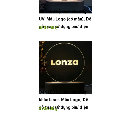
Đèn LED kỷ niệm chương in
UV: Mẫu Logo (có màu), Đế
gỗ teak sử dụng pin/ điện
350.000
₫
Đèn LED kỷ niệm chương
khắc laser: Mẫu Logo, Đế
gỗ teak sử dụng pin/ điện
290.000
₫