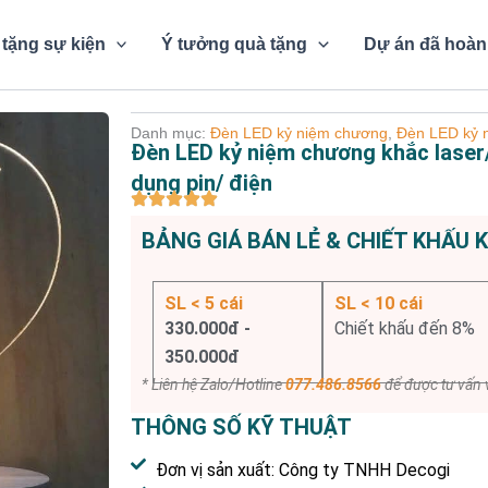
tặng sự kiện
Ý tưởng quà tặng
Dự án đã hoàn
Danh mục:
Đèn LED kỷ niệm chương
,
Đèn LED kỷ n
Đèn LED kỷ niệm chương khắc laser/ 
dụng pin/ điện
BẢNG GIÁ BÁN LẺ & CHIẾT KHẤU 
SL < 5 cái
SL < 10 cái
330.000đ -
Chiết khấu đến 8%
350.000đ
* Liên hệ Zalo/Hotline
077.486.8566
để được tư vấn v
THÔNG SỐ KỸ THUẬT
Đơn vị sản xuất: Công ty TNHH Decogi