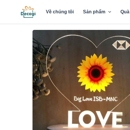
Nhảy
tới
Về chúng tôi
Sản phẩm
Quà 
nội
dung