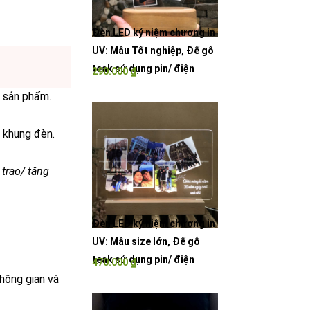
Đèn LED kỷ niệm chương in
UV: Mẫu Tốt nghiệp, Đế gỗ
teak sử dụng pin/ điện
290.000
₫
p sản phẩm.
 khung đèn.
 trao/ tặng
Đèn LED kỷ niệm chương in
UV: Mẫu size lớn, Đế gỗ
teak sử dụng pin/ điện
470.000
₫
hông gian và