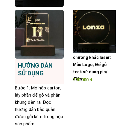
Đèn LED kỷ niệm
chương khắc laser:
HƯỚNG DẪN
Mẫu Logo, Đế gỗ
teak sử dụng pin/
SỬ DỤNG
điện
290.000
₫
Bước 1: Mở hộp carton,
lấy phần đế gỗ và phần
khung đèn ra. Đọc
hướng dẫn bảo quản
được gửi kèm trong hộp
sản phẩm.