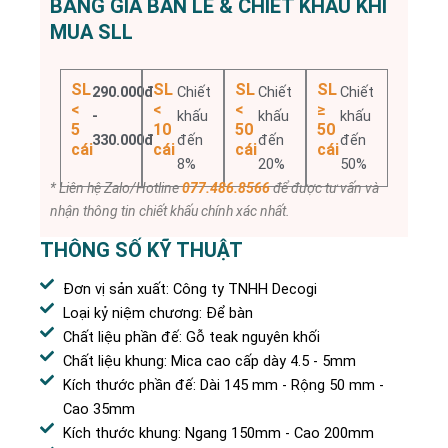
BẢNG GIÁ BÁN LẺ & CHIẾT KHẤU KHI
MUA SLL
SL
SL
SL
SL
290.000đ
Chiết
Chiết
Chiết
<
<
<
≥
-
khấu
khấu
khấu
5
10
50
50
330.000đ
đến
đến
đến
cái
cái
cái
cái
8%
20%
50%
* Liên hệ Zalo/Hotline
077.486.8566
để được tư vấn và
nhận thông tin chiết khấu chính xác nhất.
THÔNG SỐ KỸ THUẬT
Đơn vị sản xuất: Công ty TNHH Decogi
Loại kỷ niệm chương: Để bàn
Chất liệu phần đế: Gỗ teak nguyên khối
Chất liệu khung: Mica cao cấp dày 4.5 - 5mm
Kích thước phần đế: Dài 145 mm - Rộng 50 mm -
Cao 35mm
Kích thước khung: Ngang 150mm - Cao 200mm