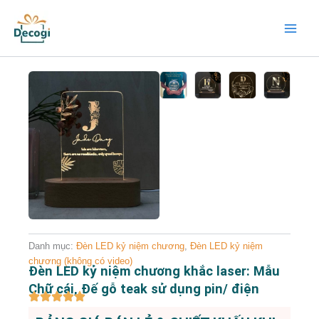
Nhảy
Main
tới
Menu
nội
dung
Danh mục:
Đèn LED kỷ niệm chương
,
Đèn LED kỷ niệm
chương (không có video)
Đèn LED kỷ niệm chương khắc laser: Mẫu
Chữ cái, Đế gỗ teak sử dụng pin/ điện