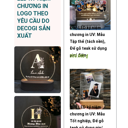
CHƯƠNG IN
LOGO THEO
YÊU CẦU DO
DECOGI SẢN
Đèn LED kỷ niệm
chương in UV: Mẫu
XUẤT
Tập thể (tách nền),
Đế gỗ teak sử dụng
pin/ điện
350.000
₫
Đèn LED kỷ niệm
chương in UV: Mẫu
Tốt nghiệp, Đế gỗ
teak sử dụng pin/