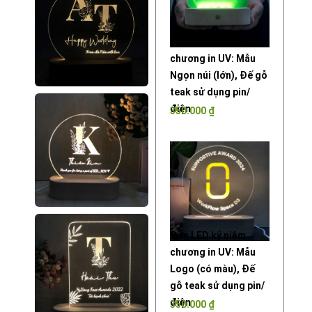
Đèn LED kỷ niệm
chương in UV: Mẫu
Ngọn núi (lớn), Đế gỗ
teak sử dụng pin/
điện
350.000
₫
Đèn LED kỷ niệm
chương in UV: Mẫu
Logo (có màu), Đế
gỗ teak sử dụng pin/
điện
350.000
₫