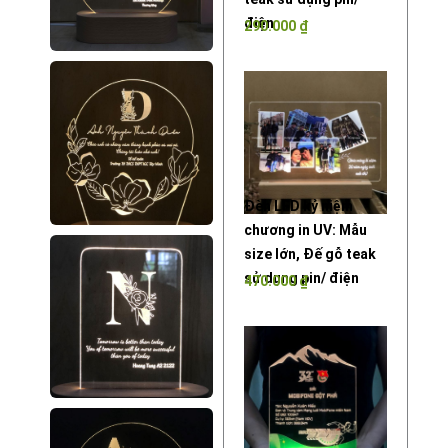
điện
290.000
₫
Đèn LED kỷ niệm
chương in UV: Mẫu
size lớn, Đế gỗ teak
sử dụng pin/ điện
470.000
₫