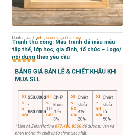
Danh mục:
Tranh thủ công cá nhân hóa
Tranh thủ công: Mẫu tranh đá màu mẫu
tập thể, lớp học, gia đình, tổ chức – Logo/
nội dung theo yêu cầu
BẢNG GIÁ BÁN LẺ & CHIẾT KHẤU KHI
MUA SLL
SL
SL
SL
SL
250.000đ
Chiết
Chiết
Chiết
<
<
<
≥
-
khấu
khấu
khấu
5
10
50
50
550.000đ
đến
đến
từ
cái
cái
cái
cái
8%
20%
50%
* Liên hệ Zalo/Hotline
077.486.8566
để được tư vấn và
nhận thông tin chiết khấu chính xác nhất.