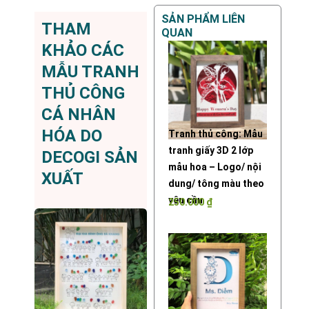
SẢN PHẨM LIÊN
THAM
QUAN
KHẢO CÁC
MẪU TRANH
THỦ CÔNG
CÁ NHÂN
HÓA DO
Tranh thủ công: Mẫu
tranh giấy 3D 2 lớp
DECOGI SẢN
mẫu hoa – Logo/ nội
XUẤT
dung/ tông màu theo
yêu cầu
250.000
₫