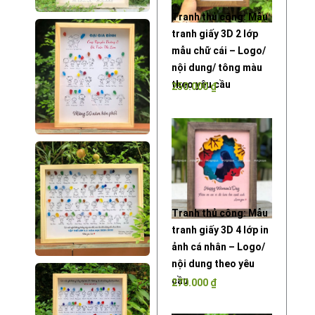
Tranh thủ công: Mẫu
tranh giấy 3D 2 lớp
mẫu chữ cái – Logo/
nội dung/ tông màu
theo yêu cầu
250.000
₫
Tranh thủ công: Mẫu
tranh giấy 3D 4 lớp in
ảnh cá nhân – Logo/
nội dung theo yêu
cầu
270.000
₫