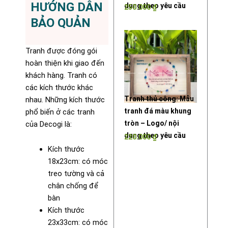
HƯỚNG DẪN
dung theo yêu cầu
250.000
₫
BẢO QUẢN
Tranh được đóng gói
hoàn thiện khi giao đến
khách hàng. Tranh có
các kích thước khác
Tranh thủ công: Mẫu
nhau. Những kích thước
tranh đá màu khung
phổ biến ở các tranh
tròn – Logo/ nội
của Decogi là:
dung theo yêu cầu
220.000
₫
Kích thước
18x23cm: có móc
treo tường và cả
chân chống để
bàn
Kích thước
23x33cm: có móc