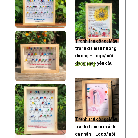
Tranh thủ công: Mẫu
tranh đá màu hướng
dương – Logo/ nội
dung theo yêu cầu
250.000
₫
Tranh thủ công: Mẫu
tranh đá màu in ảnh
cá nhân – Logo/ nội