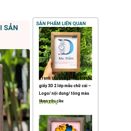
SẢN PHẨM LIÊN QUAN
I SẢN
Tranh thủ công: Mẫu tranh
giấy 3D 2 lớp mẫu chữ cái –
Logo/ nội dung/ tông màu
theo yêu cầu
250.000
₫