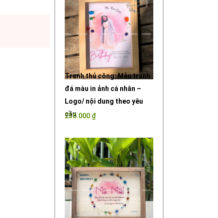
Tranh thủ công: Mẫu tranh
đá màu in ảnh cá nhân –
Logo/ nội dung theo yêu
cầu
250.000
₫