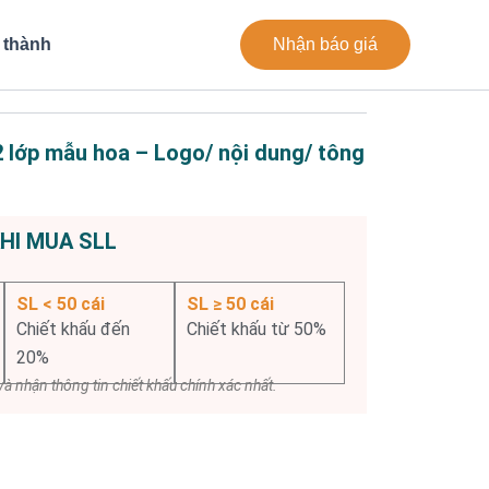
 thành
Nhận báo giá
2 lớp mẫu hoa – Logo/ nội dung/ tông
KHI MUA SLL
SL < 50 cái
SL ≥ 50 cái
Chiết khấu đến
Chiết khấu từ 50%
20%
à nhận thông tin chiết khấu chính xác nhất.