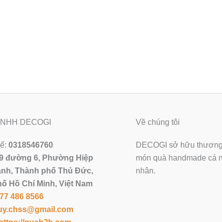
 TNHH DECOGI
Về chúng tôi
uế:
0318546760
DECOGI sở hữu thương 
9 đường 6, Phường Hiệp
món quà handmade cá nh
nh, Thành phố Thủ Đức,
nhân.
ố Hồ Chí Minh, Việt Nam
77 486 8566
uy.chss@gmail.com