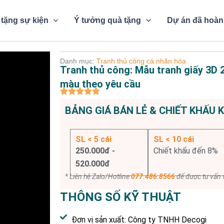
tặng sự kiện
Ý tưởng quà tặng
Dự án đã hoàn
Danh mục:
Tranh thủ công cá nhân hóa
Tranh thủ công: Mẫu tranh giấy 3D 
màu theo yêu cầu
BẢNG GIÁ BÁN LẺ & CHIẾT KHẤU 
SL < 5 cái
SL < 10 cái
250.000đ -
Chiết khấu đến 8%
520.000đ
* Liên hệ Zalo/Hotline
077.486.8566
để được tư vấn v
THÔNG SỐ KỸ THUẬT
Đơn vị sản xuất: Công ty TNHH Decogi