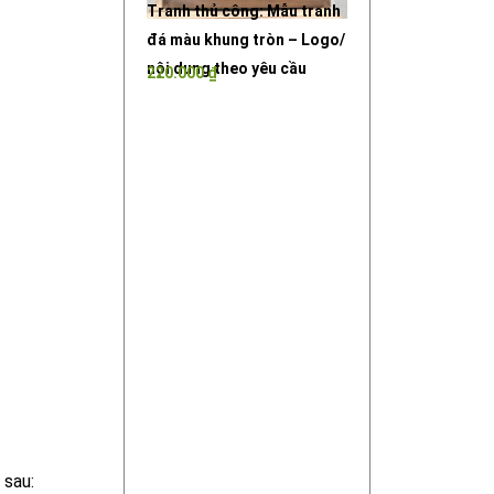
Tranh thủ công: Mẫu tranh
đá màu khung tròn – Logo/
nội dung theo yêu cầu
220.000
₫
 sau: