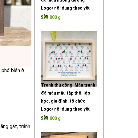
đá màu hướng dương –
Logo/ nội dung theo yêu
cầu
250.000
₫
 phổ biến ở
Tranh thủ công: Mẫu tranh
đá màu mẫu tập thể, lớp
học, gia đình, tổ chức –
Logo/ nội dung theo yêu
cầu
250.000
₫
ắng gắt, tránh