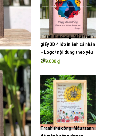
Tranh thủ công: Mẫu tranh
giấy 3D 4 lớp in ảnh cá nhân
– Logo/ nội dung theo yêu
cầu
270.000
₫
Tranh thủ công: Mẫu tranh