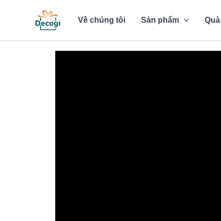
Nhảy
tới
Về chúng tôi
Sản phẩm
Quà 
nội
dung