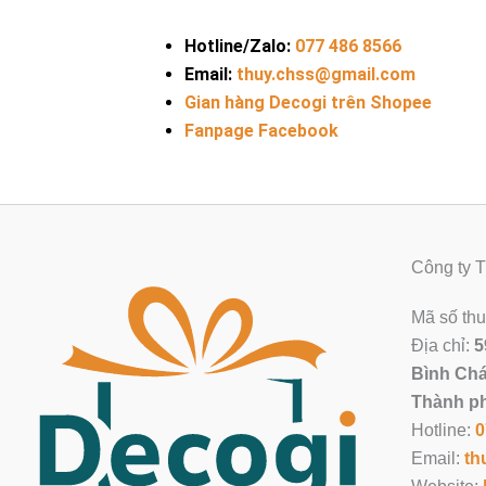
Hotline/Zalo:
077 486 8566
Email:
thuy.chss@gmail.com
Gian hàng Decogi trên Shopee
Fanpage Facebook
Công ty
Mã số th
Địa chỉ:
5
Bình Chá
Thành ph
Hotline:
0
Email:
th