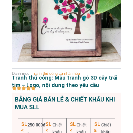
Danh mục:
Tranh thủ công cá nhân hóa
Tranh thủ công: Mẫu tranh gỗ 3D cây trái
tim – Logo, nội dung theo yêu cầu
BẢNG GIÁ BÁN LẺ & CHIẾT KHẤU KHI
MUA SLL
SL
SL
SL
SL
250.000đ
Chiết
Chiết
Chiết
<
<
<
≥
-
khấu
khấu
khấu