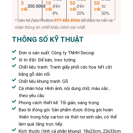
5
10
50
50
350.000đ
đến
đến
từ
cái
cái
cái
cái
8%
20%
50%
* Liên hệ Zalo/Hotline
077.486.8566
để được tư vấn và
nhận thông tin chiết khấu chính xác nhất.
THÔNG SỐ KỸ THUẬT
Đơn vị sản xuất: Công ty TNHH Decogi
Vị trí đặt: Để bàn, treo tường
Chất liệu tranh: Tranh giấy phối các họa tiết cắt
bằng gỗ dán nổi
Chất liệu khung tranh: Gỗ
Cá nhân hóa: Hình ảnh, nội dung chữ, màu sắc…
theo yêu cầu
Phong cách thiết kế: Tối giản, sang trọng
Bao bì đóng gói: Sản phẩm được đóng gói hoàn
thiện trong hộp carton và thắt nơ xinh xắn, có thể
làm quà tặng trực tiếp
Kích thước (tính cả phần khung): 18x23cm, 23x33cm