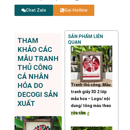
Chat Zalo
Gọi Hotline
SẢN PHẨM LIÊN
THAM
QUAN
KHẢO CÁC
MẪU TRANH
THỦ CÔNG
CÁ NHÂN
HÓA DO
Tranh thủ công: Mẫu
tranh giấy 3D 2 lớp
DECOGI SẢN
mẫu hoa – Logo/ nội
XUẤT
dung/ tông màu theo
yêu cầu
250.000
₫