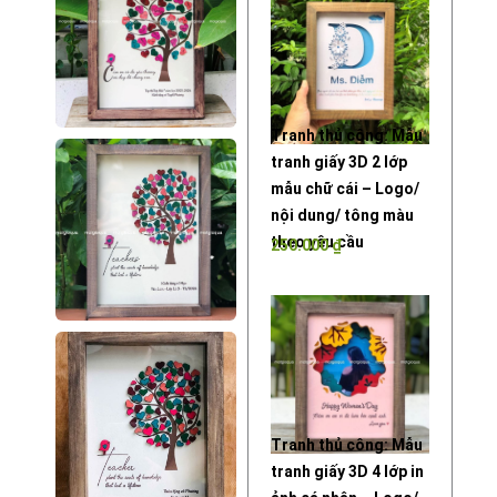
Tranh thủ công: Mẫu
tranh giấy 3D 2 lớp
mẫu chữ cái – Logo/
nội dung/ tông màu
theo yêu cầu
250.000
₫
Tranh thủ công: Mẫu
tranh giấy 3D 4 lớp in