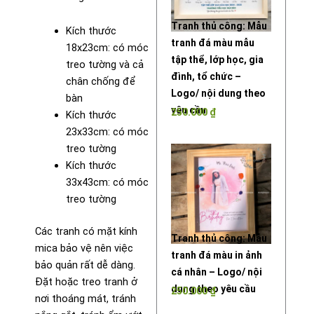
Tranh thủ công: Mẫu
Kích thước
tranh đá màu mẫu
18x23cm: có móc
tập thể, lớp học, gia
treo tường và cả
đình, tổ chức –
chân chống để
Logo/ nội dung theo
bàn
yêu cầu
250.000
₫
Kích thước
23x33cm: có móc
treo tường
Kích thước
33x43cm: có móc
treo tường
Các tranh có mặt kính
Tranh thủ công: Mẫu
mica bảo vệ nên việc
tranh đá màu in ảnh
bảo quản rất dễ dàng.
cá nhân – Logo/ nội
Đặt hoặc treo tranh ở
dung theo yêu cầu
250.000
₫
nơi thoáng mát, tránh