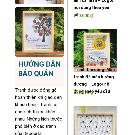
ảnh cá nhân – Logo/
nội dung theo yêu
cầu
270.000
₫
HƯỚNG DẪN
Tranh thủ công: Mẫu
BẢO QUẢN
tranh đá màu hướng
dương – Logo/ nội
Tranh được đóng gói
dung theo yêu cầu
250.000
₫
hoàn thiện khi giao đến
khách hàng. Tranh có
các kích thước khác
nhau. Những kích thước
phổ biến ở các tranh
của Decogi là: