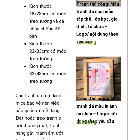
Tranh thủ công: Mẫu
Kích thước
tranh đá màu mẫu
18x23cm: có móc
tập thể, lớp học, gia
treo tường và cả
đình, tổ chức –
chân chống để
Logo/ nội dung theo
bàn
yêu cầu
250.000
₫
Kích thước
23x33cm: có móc
treo tường
Kích thước
33x43cm: có móc
treo tường
Các tranh có mặt kính
Tranh thủ công: Mẫu
mica bảo vệ nên việc
tranh đá màu in ảnh
bảo quản rất dễ dàng.
cá nhân – Logo/ nội
Đặt hoặc treo tranh ở
dung theo yêu cầu
250.000
₫
nơi thoáng mát, tránh
nắng gắt, tránh ẩm ướt