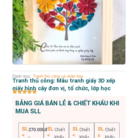
Danh mục:
Tranh thủ công cá nhân hóa
Tranh thủ công: Mẫu tranh giấy 3D xếp
giấy hình cây đơn vị, tổ chức, lớp học
BẢNG GIÁ BÁN LẺ & CHIẾT KHẤU KHI
MUA SLL
SL
SL
SL
SL
270.000đ
Chiết
Chiết
Chiết
<
<
<
≥
-
khấu
khấu
khấu