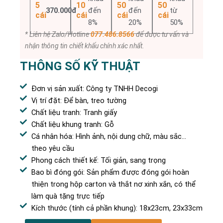
5
10
50
50
370.000đ
đến
đến
từ
cái
cái
cái
cái
8%
20%
50%
* Liên hệ Zalo/Hotline
077.486.8566
để được tư vấn và
nhận thông tin chiết khấu chính xác nhất.
THÔNG SỐ KỸ THUẬT
Đơn vị sản xuất: Công ty TNHH Decogi
Vị trí đặt: Để bàn, treo tường
Chất liệu tranh: Tranh giấy
Chất liệu khung tranh: Gỗ
Cá nhân hóa: Hình ảnh, nội dung chữ, màu sắc…
theo yêu cầu
Phong cách thiết kế: Tối giản, sang trọng
Bao bì đóng gói: Sản phẩm được đóng gói hoàn
thiện trong hộp carton và thắt nơ xinh xắn, có thể
làm quà tặng trực tiếp
Kích thước (tính cả phần khung): 18x23cm, 23x33cm