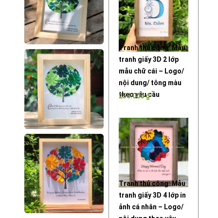
Tranh thủ công: Mẫu
tranh giấy 3D 2 lớp
mẫu chữ cái – Logo/
nội dung/ tông màu
theo yêu cầu
250.000
₫
Tranh thủ công: Mẫu
tranh giấy 3D 4 lớp in
ảnh cá nhân – Logo/