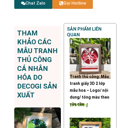
Chat Zalo
Gọi Hotline
SẢN PHẨM LIÊN
THAM
QUAN
KHẢO CÁC
MẪU TRANH
THỦ CÔNG
CÁ NHÂN
HÓA DO
Tranh thủ công: Mẫu
tranh giấy 3D 2 lớp
DECOGI SẢN
mẫu hoa – Logo/ nội
XUẤT
dung/ tông màu theo
yêu cầu
250.000
₫