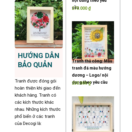
nội dung theo yêu
cầu
270.000
₫
HƯỚNG DẪN
Tranh thủ công: Mẫu
BẢO QUẢN
tranh đá màu hướng
dương – Logo/ nội
Tranh được đóng gói
dung theo yêu cầu
250.000
₫
hoàn thiện khi giao đến
khách hàng. Tranh có
các kích thước khác
nhau. Những kích thước
phổ biến ở các tranh
của Decogi là: